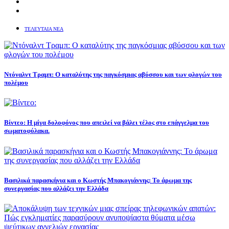
ΤΕΛΕΥΤΑΙΑ ΝΕΑ
Ντόναλντ Τραμπ: Ο καταλύτης της παγκόσμιας αβύσσου και των φλογών του
πολέμου
Βίντεο: Η μίγα δολοφόνος που απειλεί να βάλει τέλος στο επάγγελμα του
σωματοφύλακα.
Βασιλικά παρασκήνια και ο Κωστής Μπακογιάννης: Το άρωμα της
συνεργασίας που αλλάζει την Ελλάδα