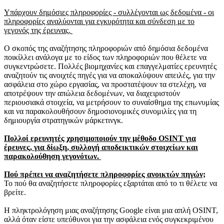
Υπάρχουν δημόσιες πληροφορίες - συλλέγονται ως δεδομένα - οι
πληροφορίες αναλύονται για εγκυρότητα και σύνδεση με το
γεγονός της έρευνας.
Ο σκοπός της αναζήτησης πληροφοριών από δημόσια δεδομένα
ποικίλλει ανάλογα με το είδος των πληροφοριών που θέλετε να
συγκεντρώσετε.
Πολλές βιομηχανίες και επαγγελματίες ερευνητές
αναζητούν τις ανοιχτές πηγές για να αποκαλύψουν απειλές, για την
ασφάλεια στο χώρο εργασίας, να προστατέψουν τα στελέχη, να
αποτρέψουν την απώλεια δεδομένων, να διαχειριστούν
περιουσιακά στοιχεία, να μετρήσουν το συναίσθημα της επωνυμίας
και να παρακολουθήσουν δημοσιονομικές συνομιλίες για τη
δημιουργία στρατηγικών μάρκετινγκ.
Πολλοί ερευνητές χρησιμοποιούν την μέθοδο OSINT για
έρευνες, για δίωξη, συλλογή αποδεικτικών στοιχείων και
παρακολούθηση γεγονότων.
Πού πρέπει να αναζητήσετε πληροφορίες ανοικτών πηγών;
Το πού θα αναζητήσετε πληροφορίες εξαρτάται από το τι θέλετε να
βρείτε.
Η πληκτρολόγηση μιας αναζήτησης Google είναι μια απλή OSINT,
αλλά όταν είστε υπεύθυνοι για την ασφάλεια ενός συγκεκριμένου