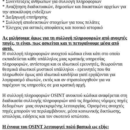
* Συνεντεύξεις ανθρώπων για συλλογή πληροφοριών
* Αναζήτηση διαδικτυακών, δημοσίων και δικαστικών αρχείων για
την αποκάλυψη ενδείξεων
* Διεξαγωγή επιτήρησης
* Συλλογή αποδεικτικών στοιχείων για τους πελάτες
* Έλεγχος για αστικές αποφάσεις και ποινικό ιστορικό
Ας μιλήσουμε όμως για τη συλλογή πληροφοριών από ανοιχτές
πηγές, τι είναι, πως ασκείται και τι πετυχαίνουμε μέσα από
αυτό.
Η συλλογή πληροφοριών ανοιχτού κώδικα είναι κάτι στο οποίο
εκπαιδεύεται κάθε υπάλληλος μιας κρατικής υπηρεσίας
πληροφοριών, αντίστοιχα και οι ιδιωτικοί ερευνητές, θεωρούνται
θεσμικά ιδιωτικοί μυστικοί υπάλληλοι - ερευνητές που θα
πληρωθούν όμως από ιδιωτικά κανδήλια γιατί εργάζονται για
λογαριασμό ιδιωτών, εκτός και αν στρατολογηθούν για να
παρέχουν τις υπηρεσίες σε μια κρατική αρχή.
Η συλλογή πληροφοριών OSINT ανοικτού κώδικα αναφέρεται στη
διαδικασία συλλογής πληροφοριών από τις δημόσιες νόμιμες πηγές
δεδομένων μιας συγκεκριμένης λειτουργίας.
Ορισμένες ανοιχτές
πηγές μπορούν να περιλαμβάνουν, μέσα κοινωνικής δικτύωσης,
ιστολόγια, ειδήσεις και τον σκοτεινό ιστώτοπο.
Η έννοια του OSINT λειτουργεί πολύ βασικά ως εξής: