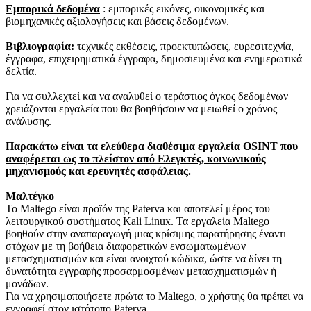
Εμπορικά δεδομένα
: εμπορικές εικόνες, οικονομικές και
βιομηχανικές αξιολογήσεις και βάσεις δεδομένων.
Βιβλιογραφία:
τεχνικές εκθέσεις, προεκτυπώσεις, ευρεσιτεχνία,
έγγραφα, επιχειρηματικά έγγραφα, δημοσιευμένα και ενημερωτικά
δελτία.
Για να συλλεχτεί και να αναλυθεί ο τεράστιος όγκος δεδομένων
χρειάζονται εργαλεία που θα βοηθήσουν να μειωθεί ο χρόνος
ανάλυσης.
Παρακάτω είναι τα ελεύθερα διαθέσιμα εργαλεία OSINT που
αναφέρεται ως το πλείστον από Ελεγκτές, κοινωνικούς
μηχανισμούς και ερευνητές ασφάλειας.
Μαλτέγκο
Το Maltego είναι προϊόν της Paterva και αποτελεί μέρος του
λειτουργικού συστήματος Kali Linux.
Τα εργαλεία Maltego
βοηθούν στην αναπαραγωγή μιας κρίσιμης παρατήρησης έναντι
στόχων με τη βοήθεια διαφορετικών ενσωματωμένων
μετασχηματισμών και είναι ανοιχτού κώδικα, ώστε να δίνει τη
δυνατότητα εγγραφής προσαρμοσμένων μετασχηματισμών ή
μονάδων.
Για να χρησιμοποιήσετε πρώτα το Maltego, ο χρήστης θα πρέπει να
εγγραφεί στον ιστότοπο Paterva.