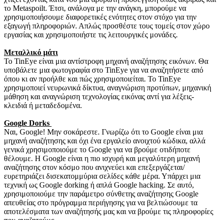
το Metaspoilt.
Έτσι, ανάλογα με την ανάγκη, μπορούμε να
χρησιμοποιήσουμε διαφορετικές ενότητες στον στόχο για την
εξαγωγή πληροφοριών.
Απλώς προσθέστε τους τομείς στον χώρο
εργασίας και χρησιμοποιήστε τις λειτουργικές μονάδες.
Μεταλλικό μάτι
Το TinEye είναι μια αντίστροφη μηχανή αναζήτησης εικόνων.
Θα
υποβάλετε μια φωτογραφία στο TinEye για να αναζητήσετε από
όπου κι αν προήλθε και πώς χρησιμοποιείται.
Το TinEye
χρησιμοποιεί νευρωνικά δίκτυα, αναγνώριση προτύπων, μηχανική
μάθηση και αναγνώριση τεχνολογίας εικόνας αντί για λέξεις-
κλειδιά ή μεταδεδομένα.
Google Dorks
Ναι, Google!
Μην σοκάρεστε.
Γνωρίζω ότι το Google είναι μια
μηχανή αναζήτησης και όχι ένα εργαλείο ανοιχτού κώδικα, αλλά
γενικά χρησιμοποιούμε το Google για να βρούμε οτιδήποτε
θέλουμε.
Η Google είναι η πιο ισχυρή και μεγαλύτερη μηχανή
αναζήτησης στον κόσμο που ανιχνεύει και επεξεργάζεται/
ευρετηριάζει δισεκατομμύρια σελίδες κάθε μέρα.
Υπάρχει μια
τεχνική ως Google dorking ή απλά Google hacking.
Σε αυτό,
χρησιμοποιούμε την παράμετρο σύνθετης αναζήτησης Google
απευθείας στο πρόγραμμα περιήγησης για να βελτιώσουμε τα
αποτελέσματα των αναζήτησής μας και να βρούμε τις πληροφορίες