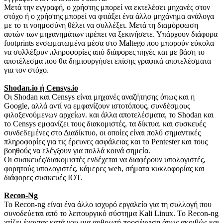
Μετά την εγγραφή, ο χρήστης μπορεί να εκτελέσει μηχανές στον
στόχο ή ο χρήστης μπορεί να φτιάξει ένα άλλο μηχάνημα ανάλογα
με το τι νοημοσύνη θέλει να συλλέξει.
Μετά τη διαμόρφωση
αυτών των μηχανημάτων πρέπει να ξεκινήσετε.
Υπάρχουν διάφορα
footprints ενσωματωμένα μέσα στο Maltego που μπορούν εύκολα
να συλλέξουν πληροφορίες από διάφορες πηγές και με βάση το
αποτέλεσμα που θα δημιουργήσει επίσης γραφικά αποτελέσματα
για τον στόχο.
Shodan.io ή Censys.io
Οι Shodan και Censys είναι μηχανές αναζήτησης όπως και η
Google, αλλά αντί να εμφανίζουν ιστοτόπους, συνδέσμους
φιλοξενούμενων αρχείων.
και άλλα αποτελέσματα, το Shodan και
το Censys εμφανίζει τους διακομιστές, τα δίκτυα.
και συσκευές
συνδεδεμένες στο Διαδίκτυο, οι οποίες είναι πολύ σημαντικές
πληροφορίες για τις έρευνες ασφάλειας και το Pentester και τους
βοηθούς να ελέγξουν για πολλά κοινά σημεία.
Οι συσκευές/διακομιστές ενδέχεται να διαφέρουν υπολογιστές,
φορητούς υπολογιστές, κάμερες web, σήματα κυκλοφορίας και
διάφορες συσκευές IOT.
Recon-Ng
Το Recon-ng είναι ένα άλλο ισχυρό εργαλείο για τη συλλογή που
συνοδεύεται από το λειτουργικό σύστημα Kali Linux.
Το Recon-ng
χτίζει έχοντας κατά νου μια αρθρωτή προσέγγιση όπως ακριβώς και