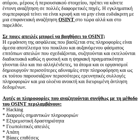
ατόμου, μέρους ή περιουσιακού στοιχείου, πρέπει να κάνετε
έντονη αναζήτηση σε πολλές διαφορετικές πηγές.
Η εγκληματική
συμπεριφορά τείνει να είναι κρυφή και να μην είναι ευδιάκριτη με
μια επιφανειακή αναζήτηση
OSINT
στο τώρα αλλά και στο
παρελθόν.
Σε ποιες απειλές μπορεί να βοηθήσει το OSINT;
Η εμφάνιση της ασφάλειας που βασίζεται στις πληροφορίες είναι
άμεσα αποτέλεσμα του ποικίλου και αυξανόμενου φάσματος
επιτόπιων απειλών που σχεδιάζονται, συζητούνται και εκτελούνται
διαδικτυακά καθώς η φυσική και η ψηφιακή πραγματικότητα
γίνονται όλο και πιο αλληλένδετες, τα άτομα και οι οργανισμοί
δημιουργούν περισσότερες αδυναμίες στην πληροφόρηση και ως
εκ τούτου παρουσιάζουν περισσότερες ερευνητικές συλλογές
πληροφοριών και μια ολοένα ανοικτή και διευρυμένη άντληση
δεδομένων.
Αυτές οι πληροφορίες που αναζητούνται συνήθως με τη μέθοδο
του OSINT περιλαμβάνουν:
* Hacking
* Διαρροές σημαντικών πληροφοριών
* Εξτρεμιστική δραστηριότητα
* Γεωπολιτικές απειλές
* Απάτη
* Βίαιες επιθέσεις