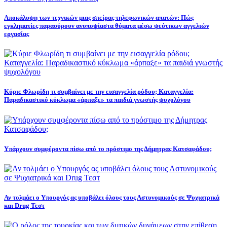
Αποκάλυψη των τεχνικών μιας σπείρας τηλεφωνικών απατών: Πώς
εγκληματίες παρασύρουν ανυποψίαστα θύματα μέσω ψεύτικων αγγελιών
εργασίας
Κύριε Φλωρίδη τι συμβαίνει με την εισαγγελία ρόδου; Καταγγελία:
Παραδικαστικό κύκλωμα «άρπαξε» τα παιδιά γνωστής ψυχολόγου
Υπάρχουν συμφέροντα πίσω από το πρόστιμο της Δήμητρας Κατσαφάδου;
Αν τολμάει ο Υπουργός ας υποβάλει όλους τους Αστυνομικούς σε Ψυχιατρικά
και Drug Τεστ