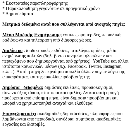
* Εκστρατείες παραπληροφόρησης
* Παρακολούθηση γεγονότων σε πραγματικό χρόνο
* Δημοσιεύματα
Μετρικά δεδομένα αυτά που συλλέγονται από ανοιχτές πηγές:
Μέσα Μαζικής Ενημέρωσης:
έντυπες εφημερίδες, περιοδικά,
ραδιόφωνο και τηλεόραση από διάφορες χώρες.
Διαδίκτυο
: διαδικτυακές εκδόσεις, ιστολόγια, ομάδες, μέσα
ενημέρωσης πολιτών (δηλ. βίντεο κινητών τηλεφώνων και
περιεχόμενο που δημιουργούνται από χρήστες), YouTube και άλλοι
ιστότοποι κοινωνικών μέσων (π.χ. Facebook, Twitter, Instagram,
κ.λπ. ).
Αυτή η πηγή ξεπερνά μια ποικιλία άλλων πηγών λόγω της
επικαιρότητας και της ευκολίας πρόσβασής της.
Δημόσια - δεδομένα:
δημόσιες εκθέσεις, προϋπολογισμοί,
συνεντεύξεις τύπου, ιστότοποι και ομιλίες.
Αν και αυτή η πηγή
προέρχεται από επίσημη πηγή, είναι δημόσια προσβάσιμη και
μπορεί να χρησιμοποιηθεί ανοιχτά και ελεύθερα.
Επαγγελματικές:
ακαδημαϊκές δημοσιεύσεις, πληροφορίες που
λαμβάνονται από περιοδικά, συνέδρια, συμπόσια, ακαδημαϊκές
εργασίες και διατριβές.