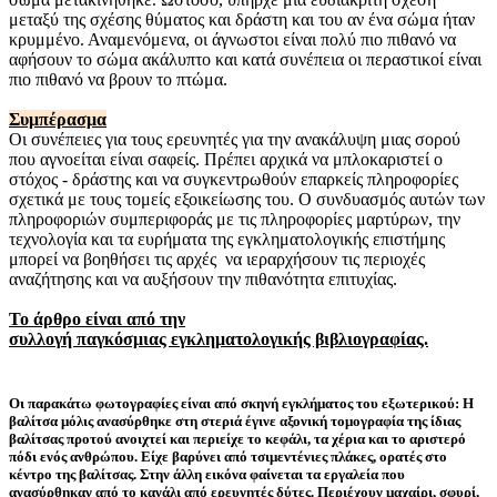
μεταξύ της σχέσης θύματος και δράστη και του αν ένα σώμα ήταν
κρυμμένο. Αναμενόμενα, οι άγνωστοι είναι πολύ πιο πιθανό να
αφήσουν το σώμα ακάλυπτο και κατά συνέπεια οι περαστικοί είναι
πιο πιθανό να βρουν το πτώμα.
Συμπέρασμα
Οι συνέπειες για τους ερευνητές για την ανακάλυψη μιας σορού
που αγνοείται είναι σαφείς. Πρέπει αρχικά να μπλοκαριστεί ο
στόχος - δράστης και να συγκεντρωθούν επαρκείς πληροφορίες
σχετικά με τους τομείς εξοικείωσης του. Ο συνδυασμός αυτών των
πληροφοριών συμπεριφοράς με τις πληροφορίες μαρτύρων, την
τεχνολογία και τα ευρήματα της εγκληματολογικής επιστήμης
μπορεί να βοηθήσει τις αρχές να ιεραρχήσουν τις περιοχές
αναζήτησης και να αυξήσουν την πιθανότητα επιτυχίας.
Το άρθρο είναι από την
συλλογή παγκόσμιας εγκληματολογικής βιβλιογραφίας.
Οι παρακάτω φωτογραφίες είναι από σκηνή εγκλήματος του εξωτερικού: Η
βαλίτσα μόλις ανασύρθηκε στη στεριά έγινε αξονική τομογραφία της ίδιας
βαλίτσας προτού ανοιχτεί και περιείχε το κεφάλι, τα χέρια και το αριστερό
πόδι ενός ανθρώπου. Είχε βαρύνει από τσιμεντένιες πλάκες, ορατές στο
κέντρο της βαλίτσας. Στην άλλη εικόνα φαίνεται τα εργαλεία που
ανασύρθηκαν από το κανάλι από ερευνητές δύτες. Περιέχουν μαχαίρι, σφυρί,