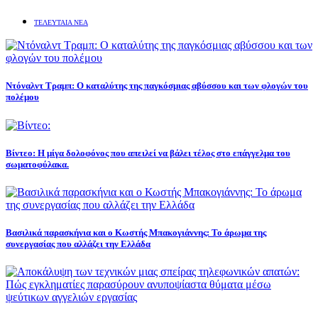
ΤΕΛΕΥΤΑΙΑ ΝΕΑ
Ντόναλντ Τραμπ: Ο καταλύτης της παγκόσμιας αβύσσου και των φλογών του
πολέμου
Βίντεο: Η μίγα δολοφόνος που απειλεί να βάλει τέλος στο επάγγελμα του
σωματοφύλακα.
Βασιλικά παρασκήνια και ο Κωστής Μπακογιάννης: Το άρωμα της
συνεργασίας που αλλάζει την Ελλάδα