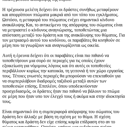
Η τρέχουσα μελέτη δείχνει ότι οι δράστες συνήθως μεταφέρουν
και απορρίπτουν πτώματα μακριά από τον τόπο του εγκλήματος.
Ωστόσο, η μεταφορά του πτώματος ενέχει σημαντικό κίνδυνο
ανακάλυψης Και, το αντικείμενο της απόρριψης του σώματος είναι
να μετριαστεί ο κίνδυνος αναγνώρισης, τοποθετώντας μια
απόσταση μεταξύ του δράστη και της ανακάλυψης του θύματος. Για
τον μετριασμό αυτού του κινδύνου, οι παραβάτες θα κινηθούν σε
μέρη που τα γνωρίζουν και αναγνωρίζονται ως οικεία.
Αυτή η έρευνα δείχνει ότι οι παραβάτες είναι πιο πιθανό να
τοποθετήσουν μια σορό σε περιοχές για τις οποίες έχουν
εξοικείωση για νόμιμους λόγους και ότι αυτές οι τοποθεσίες
περιβάλλουν κυρίως την κατοικία, τη γειτονιά ή τον χώρο εργασίας
τους. Τέτοιες γνωστές περιοχές θα μπορούσαν να επεκταθούν για
να συμπεριλάβουν διαδρομές ταξιδιού μεταξύ αυτών των
τοποθεσιών επίσης. Επιπλέον, όπου υποδεικνύονταν
προσχεδιασμός, οι δράστες ήταν πιο πιθανό να βάλουν το πτώμα
σε μέρη που ήταν υπο τον έλεγχό τους ή ακόμα και στην ιδιοκτησία
τους.
Είναι σημαντικό ότι η συμπεριφορά απόρριψης του σώματος του
δράστη δεν άλλαξε με βάση τη σχέση με το θύμα. Η σχέση
θύματος και δράστη δεν είχε επίσης καμία επίδραση στο αν το
σώμα μετακινήθηκε. Ωστόσο, υπήρχε μια ευδιάκριτη σχέση