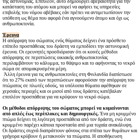
της αστυνομίας. Επιπλέον, αυτό δημιουργεί αβεβαιότητα για την
κατάσταση του ατόμου και μπορεί να αφήσει τις υπηρεσίες
επιβολής του νόμου αβέβαιες εάν πρέπει να αντιμετωπίσουν την
υπόθεση ως θέμα που αφορά ένα αγνοούμενο άτομο και όχι ως
ανθρωποκτονία.
Έρευνα
Η απόρριψη του σώματος ενός θύματος δείχνει ένα πρόσθετο
επίπεδο προσπάθειας του δράστη να εμποδίσει την αστυνομική
έρευνα. Οι ερευνητές προσδιόρισαν ότι οι κοινές μέθοδοι
απόρριψης σε περιπτώσεις οικιακής ανθρωποκτονίας
περιλαμβάνουν το κάλυμμα, το θάψιμο και το αφήνοντας το νεκρό
σώμα σε απομακρυσμένα μέρη.
Άλλη έρευνα για τις ανθρωποκτονίες στη Φινλανδία διαπίστωσε
ότι το 27% εκατό των περιπτώσεων αφορούσαν την απόρριψη του
πτώματος σε πλωτές οδούς, τα υπόλοιπα θύματα αφέθηκαν σε
χερσαίες περιοχές και οι μισοί από τους δράστες κατέβαλαν
επιπλέον προσπάθεια για να κρύψουν το νεκρό σώμα.
Οι μέθοδοι απόρριψης του σώματος μπορεί να κυμαίνονται
από απλές έως περίπλοκες και δημιουργικές.
Ένα μη κρυμμένο
πτώμα δείχνει τη λιγότερη προσπάθεια από τον δράστη, ενώ ένα
κρυμμένο παρέχει κάποια προστασία από μια τυχαία ανακάλυψη.
Οι δράστες συχνά διαπράττουν φόνους στα σπίτια των θυμάτων και
γρήγορα κρύβουν ή μετακινούν τα πτώματα. Η αποθήκευση