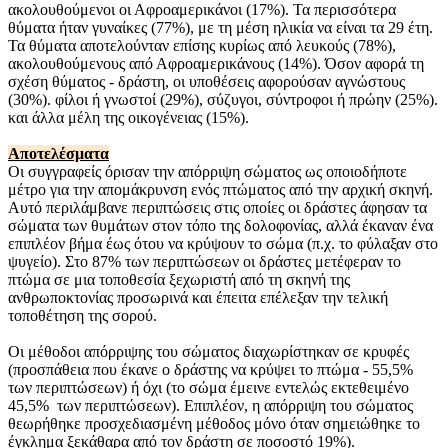
ακολουθούμενοι οι Αφροαμερικάνοι (17%). Τα περισσότερα
θύματα ήταν γυναίκες (77%), με τη μέση ηλικία να είναι τα 29 έτη.
Τα θύματα αποτελούνταν επίσης κυρίως από λευκούς (78%),
ακολουθούμενους από Αφροαμερικάνους (14%). Όσον αφορά τη
σχέση θύματος - δράστη, οι υποθέσεις αφορούσαν αγνώστους
(30%). φίλοι ή γνωστοί (29%), σύζυγοι, σύντροφοι ή πρώην (25%).
και άλλα μέλη της οικογένειας (15%).
Αποτελέσματα
Οι συγγραφείς όρισαν την απόρριψη σώματος ως οποιοδήποτε
μέτρο για την απομάκρυνση ενός πτώματος από την αρχική σκηνή.
Αυτό περιλάμβανε περιπτώσεις στις οποίες οι δράστες άφησαν τα
σώματα των θυμάτων στον τόπο της δολοφονίας, αλλά έκαναν ένα
επιπλέον βήμα έως ότου να κρύψουν το σώμα (π.χ. το φύλαξαν στο
ψυγείο). Στο 87% των περιπτώσεων οι δράστες μετέφεραν το
πτώμα σε μια τοποθεσία ξεχωριστή από τη σκηνή της
ανθρωποκτονίας προσωρινά και έπειτα επέλεξαν την τελική
τοποθέτηση της σορού.
Οι μέθοδοι απόρριψης του σώματος διαχωρίστηκαν σε κρυφές
(προσπάθεια που έκανε ο δράστης να κρύψει το πτώμα - 55,5%
των περιπτώσεων) ή όχι (το σώμα έμεινε εντελώς εκτεθειμένο
45,5% των περιπτώσεων). Επιπλέον, η απόρριψη του σώματος
θεωρήθηκε προσχεδιασμένη μέθοδος μόνο όταν σημειώθηκε το
έγκλημα ξεκάθαρα από τον δράστη σε ποσοστό 19%).