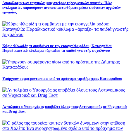
Αποκάλυψη των τεχνικών μιας σπείρας τηλεφωνικών απατών: Πώς
εγκληματίες παρασύρουν ανυποψίαστα θύματα μέσω ψεύτικων αγγελιών
εργασίας
Κύριε Φλωρίδη τι συμβαίνει με την εισαγγελία ρόδου; Καταγγελία:
Παραδικαστικό κύκλωμα «άρπαξε» τα παιδιά γνωστής ψυχολόγου
Υπάρχουν συμφέροντα πίσω από το πρόστιμο της Δήμητρας Κατσαφάδου;
Αν τολμάει ο Υπουργός ας υποβάλει όλους τους Αστυνομικούς σε Ψυχιατρικά
και Drug Τεστ