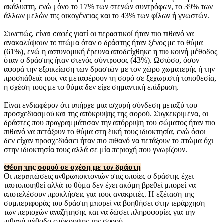
ακάλυπτη, ενώ μόνο το 17% των στενών συντρόφων, το 39% των
άλλων μελών της οικογένειας και το 43% των φίλων ή γνωστών.
Συνεπώς, είναι σαφές γιατί οι περαστικοί ήταν πιο πιθανό να
ανακαλύψουν το πτώμα όταν ο δράστης ήταν ξένος με το θύμα
(61%), ενώ η αστυνομική έρευνα αποδείχθηκε η πιο κοινή μέθοδος
όταν ο δράστης ήταν στενός σύντροφος (43%). Ωστόσο, όσον
αφορά την εξοικείωση των δραστών με τον χώρο χωματερής ή την
προσπάθειά τους να μεταφέρουν τη σορό σε ξεχωριστή τοποθεσία,
η σχέση τους με το θύμα δεν είχε σημαντική επίδραση.
Είναι ενδιαφέρον ότι υπήρχε μια ισχυρή σύνδεση μεταξύ του
προσχεδιασμού και της απόκρυψης της σορού. Συγκεκριμένα, οι
δράστες που προγραμμάτισαν την απόρριψη του σώματος ήταν πιο
πιθανό να πετάξουν το θύμα στη δική τους ιδιοκτησία, ενώ όσοι
δεν είχαν προσχεδιάσει ήταν πιο πιθανό να πετάξουν το πτώμα όχι
στην ιδιοκτησία τους αλλά σε μία περιοχή που γνωρίζουν.
Θέση της σορού σε σχέση με τον δράστη
Οι περιπτώσεις ανθρωποκτονιών στις οποίες ο δράστης έχει
ταυτοποιηθεί αλλά το θύμα δεν έχει ακόμη βρεθεί μπορεί να
αποτελέσουν προκλήσεις για τους ανακριτές. Η εξέταση της
συμπεριφοράς του δράστη μπορεί να βοηθήσει στην ιεράρχηση
των περιοχών αναζήτησης και να δώσει πληροφορίες για την
πιθανή μέθοδο απόκρυψης της σορού.