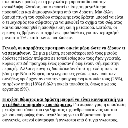
πτωμάτων προσφέρει τη μεγαλύτερη προστασία από την
ανακάλυψη. Ωστόσο, αυτό απαιτεί επίσης τη μεγαλύτερη
προσπάθεια και δημιουργικότητα από τον δράστη. Μια άλλη
βασική πτυχή του σχεδίου απόρριψης ενός δράστη μπορεί να είναι
ο τεμαχισμός του σώματος για να μειωθεί το σχήμα του σώματος
και να απλοποιηθεί η αποθήκευση και η μεταφορά. Ωστόσο, οι
ερευνητές βρήκαν επιτυχημένες προσπάθειες για τον τεμαχισμό
μόνο στο 7% εκατό των περιπτώσεων.
Γενικά, οι παραβάτες προτιμούν οικεία μέρη ώστε να ξέρουν τι
να περιμένουν.
Σε μια μελέτη, περισσότεροι από τους μισούς
δράστες πέταξαν πτώματα σε τοποθεσίες που τους ήταν γνωστές,
κυρίως επειδή προηγουμένως ζούσαν ή διαμένουν σήμερα στην
περιοχή. Άλλοι ερευνητές διαπίστωσαν ότι στη μελέτη τους με
βάση την Νότιο Κορέα, οι γεωγραφικές γνώσεις των υπόπτων
συνήθως προέρχονταν από την προηγούμενη κατοικία τους (25%),
το τρέχον σπίτι (18%) ή άλλη οικεία τοποθεσία, όπως ο χώρος
εργασίας (9%).
Η σχέση θύματος και δράστη μπορεί να είναι καθοριστική για
τη μέθοδο απόρριψης του σώματος.
Για παράδειγμα, η απόσταση
μεταξύ του τόπου του εγκλήματος της ανθρωποκτονίας και του
χώρου απόρριψης ήταν μεγαλύτερη για τα θύματα που ήταν
συγγενείς, στενοί σύντροφοι ή άγνωστοι από ό,τι για γνωστούς.