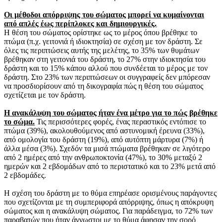
Οι μέθοδοι απόρριψης του σώματος μπορεί να κυμαίνονται
από απλές έως περίπλοκες και δημιουργικές.
Η θέση του σώματος ορίστηκε ως το μέρος όπου βρέθηκε το
πτώμα (π.χ. γειτονιά ή ιδιοκτησία) σε σχέση με τον δράστη. Σε
όλες τις περιπτώσεις αυτής της μελέτης, το 35% των θυμάτων
βρέθηκαν στη γειτονιά του δράστη, το 27% στην ιδιοκτησία του
δράστη και το 15% κάπου αλλού που συνδέεται το μέρος με τον
δράστη. Στο 23% των περιπτώσεων οι συγγραφείς δεν μπόρεσαν
να προσδιορίσουν από τη δικογραφία πώς η θέση του σώματος
σχετίζεται με τον δράστη.
Η ανακάλυψη του σώματος ήταν ένα μέτρο για το πώς βρέθηκε
το σώμα.
Τις περισσότερες φορές, ένας περαστικός εντόπισε το
πτώμα (39%), ακολουθούμενος από αστυνομική έρευνα (33%),
από ομολογία του δράστη (19%), από αυτόπτη μάρτυρα (7%) ή
άλλα μέσα (3%). Σχεδόν τα μισά πτώματα βρέθηκαν σε λιγότερο
από 2 ημέρες από την ανθρωποκτονία (47%), το 30% μεταξύ 2
ημερών και 2 εβδομάδων από το περιστατικό και το 23% μετά από
2 εβδομάδες.
Η σχέση του δράστη με το θύμα επηρέασε ορισμένους παράγοντες
που σχετίζονται με τη συμπεριφορά απόρριψης, όπως η απόκρυψη
σώματος και η ανακάλυψη σώματος. Για παράδειγμα, το 72% των
παραβατών που ήταν άγνωστοι με το θύμα άφησαν την σορό