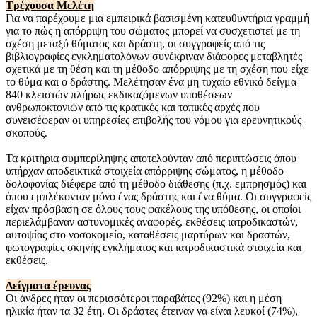
Τρέχουσα Μελέτη
Για να παρέχουμε μια εμπειρικά βασισμένη κατευθυντήρια γραμμή
για το πώς η απόρριψη του σώματος μπορεί να συσχετιστεί με τη
σχέση μεταξύ θύματος και δράστη, οι συγγραφείς από τις
βιβλιογραφίες εγκληματολόγων συνέκριναν διάφορες μεταβλητές
σχετικά με τη θέση και τη μέθοδο απόρριψης με τη σχέση που είχε
το θύμα και ο δράστης. Μελέτησαν ένα μη τυχαίο εθνικό δείγμα
840 κλειστών πλήρως εκδικαζόμενων υποθέσεων
ανθρωποκτονιών από τις κρατικές και τοπικές αρχές που
συνεισέφεραν οι υπηρεσίες επιβολής του νόμου για ερευνητικούς
σκοπούς.
Τα κριτήρια συμπερίληψης αποτελούνταν από περιπτώσεις όπου
υπήρχαν αποδεικτικά στοιχεία απόρριψης σώματος, η μέθοδο
δολοφονίας διέφερε από τη μέθοδο διάθεσης (π.χ. εμπρησμός) και
όπου εμπλέκονταν μόνο ένας δράστης και ένα θύμα. Οι συγγραφείς
είχαν πρόσβαση σε όλους τους φακέλους της υπόθεσης, οι οποίοι
περιελάμβαναν αστυνομικές αναφορές, εκθέσεις ιατροδικαστών,
αυτοψίας στο νοσοκομείο, καταθέσεις μαρτύρων και δραστών,
φωτογραφίες σκηνής εγκλήματος και ιατροδικαστικά στοιχεία και
εκθέσεις.
Δείγματα έρευνας
Οι άνδρες ήταν οι περισσότεροι παραβάτες (92%) και η μέση
ηλικία ήταν τα 32 έτη. Οι δράστες έτειναν να είναι λευκοί (74%),