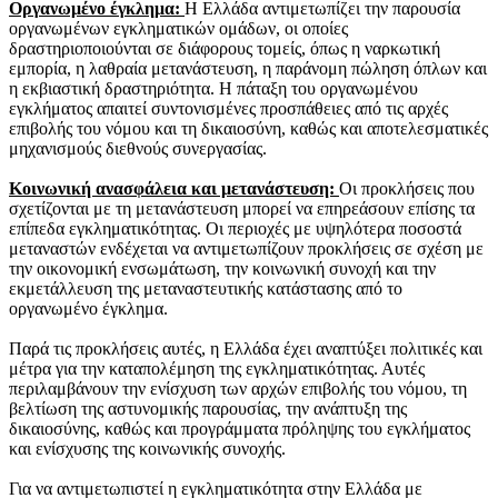
Οργανωμένο έγκλημα:
Η Ελλάδα αντιμετωπίζει την παρουσία
οργανωμένων εγκληματικών ομάδων, οι οποίες
δραστηριοποιούνται σε διάφορους τομείς, όπως η ναρκωτική
εμπορία, η λαθραία μετανάστευση, η παράνομη πώληση όπλων και
η εκβιαστική δραστηριότητα. Η πάταξη του οργανωμένου
εγκλήματος απαιτεί συντονισμένες προσπάθειες από τις αρχές
επιβολής του νόμου και τη δικαιοσύνη, καθώς και αποτελεσματικές
μηχανισμούς διεθνούς συνεργασίας.
Κοινωνική ανασφάλεια και μετανάστευση:
Οι προκλήσεις που
σχετίζονται με τη μετανάστευση μπορεί να επηρεάσουν επίσης τα
επίπεδα εγκληματικότητας. Οι περιοχές με υψηλότερα ποσοστά
μεταναστών ενδέχεται να αντιμετωπίζουν προκλήσεις σε σχέση με
την οικονομική ενσωμάτωση, την κοινωνική συνοχή και την
εκμετάλλευση της μεταναστευτικής κατάστασης από το
οργανωμένο έγκλημα.
Παρά τις προκλήσεις αυτές, η Ελλάδα έχει αναπτύξει πολιτικές και
μέτρα για την καταπολέμηση της εγκληματικότητας. Αυτές
περιλαμβάνουν την ενίσχυση των αρχών επιβολής του νόμου, τη
βελτίωση της αστυνομικής παρουσίας, την ανάπτυξη της
δικαιοσύνης, καθώς και προγράμματα πρόληψης του εγκλήματος
και ενίσχυσης της κοινωνικής συνοχής.
Για να αντιμετωπιστεί η εγκληματικότητα στην Ελλάδα με