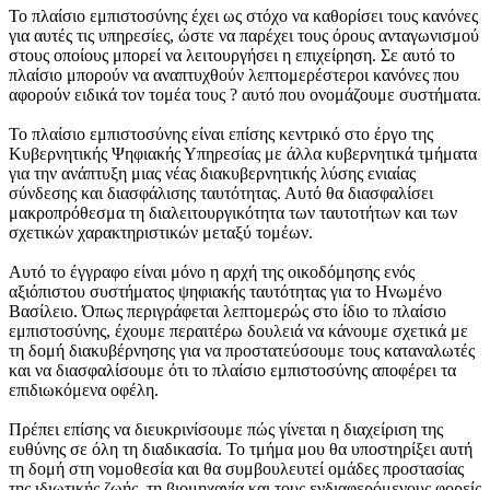
Το πλαίσιο εμπιστοσύνης έχει ως στόχο να καθορίσει τους κανόνες
για αυτές τις υπηρεσίες, ώστε να παρέχει τους όρους ανταγωνισμού
στους οποίους μπορεί να λειτουργήσει η επιχείρηση. Σε αυτό το
πλαίσιο μπορούν να αναπτυχθούν λεπτομερέστεροι κανόνες που
αφορούν ειδικά τον τομέα τους ? αυτό που ονομάζουμε συστήματα.
Το πλαίσιο εμπιστοσύνης είναι επίσης κεντρικό στο έργο της
Κυβερνητικής Ψηφιακής Υπηρεσίας με άλλα κυβερνητικά τμήματα
για την ανάπτυξη μιας νέας διακυβερνητικής λύσης ενιαίας
σύνδεσης και διασφάλισης ταυτότητας. Αυτό θα διασφαλίσει
μακροπρόθεσμα τη διαλειτουργικότητα των ταυτοτήτων και των
σχετικών χαρακτηριστικών μεταξύ τομέων.
Αυτό το έγγραφο είναι μόνο η αρχή της οικοδόμησης ενός
αξιόπιστου συστήματος ψηφιακής ταυτότητας για το Ηνωμένο
Βασίλειο. Όπως περιγράφεται λεπτομερώς στο ίδιο το πλαίσιο
εμπιστοσύνης, έχουμε περαιτέρω δουλειά να κάνουμε σχετικά με
τη δομή διακυβέρνησης για να προστατεύσουμε τους καταναλωτές
και να διασφαλίσουμε ότι το πλαίσιο εμπιστοσύνης αποφέρει τα
επιδιωκόμενα οφέλη.
Πρέπει επίσης να διευκρινίσουμε πώς γίνεται η διαχείριση της
ευθύνης σε όλη τη διαδικασία. Το τμήμα μου θα υποστηρίξει αυτή
τη δομή στη νομοθεσία και θα συμβουλευτεί ομάδες προστασίας
της ιδιωτικής ζωής, τη βιομηχανία και τους ενδιαφερόμενους φορείς