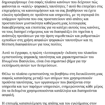
δημιουργήσουμε ένα σαφές πλαίσιο κανόνων που δείχνουν πώς
φαίνονται οι «καλές» ψηφιακές ταυτότητες ? αυτό θα επιτρέψει στις
επιχειρήσεις να καινοτομήσουν και να σας βοηθήσουν να έχετε
εύκολη πρόσβαση σε προϊόντα και υπηρεσίες, με τη σιγουριά ότι
υπάρχουν πρότυπα που σας προστατεύουν από απάτες και
προστατεύουν μυστικότητα καθιέρωση μιας λειτουργίας
διακυβέρνησης και εποπτείας για να κατέχει αυτούς τους κανόνες,
να τους διατηρεί ενήμερους και να διασφαλίζει ότι τηρείται η
ανάπτυξη προτάσεων για την άρση νομοθετικών και ρυθμιστικών
εμποδίων στη χρήση ασφαλών ψηφιακών ταυτοτήτων και τη
θέσπιση διασφαλίσεων για τους πολίτες
Αυτό το έγγραφο, η πρώτη «λειτουργική» έκδοση του πλαισίου
εμπιστοσύνης ψηφιακής ταυτότητας και χαρακτηριστικών του
Ηνωμένου Βασιλείου, είναι ένα σημαντικό βήμα για την
εκπλήρωση αυτών των δεσμεύσεων.
Θέλω το πλαίσιο εμπιστοσύνης να βοηθήσω στη διευκόλυνση μιας
σαφούς κατανόησης μεταξύ των ατόμων που χρησιμοποιούν
προϊόντα ταυτότητας, των οργανισμών που βασίζονται στην
υπηρεσία και των παρόχων υπηρεσιών, ενημερώνοντας κάθε μέρος
ότι τα δεδομένα χρησιμοποιούνται κατάλληλα και διατηρούνται
ασφαλή.
Η επιτυχής καταπολέμηση της απάτης και του εγκλήματος στον