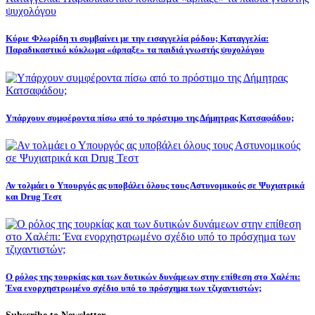
Κύριε Φλωρίδη τι συμβαίνει με την εισαγγελία ρόδου; Καταγγελία:
Παραδικαστικό κύκλωμα «άρπαξε» τα παιδιά γνωστής ψυχολόγου
Υπάρχουν συμφέροντα πίσω από το πρόστιμο της Δήμητρας Κατσαφάδου;
Αν τολμάει ο Υπουργός ας υποβάλει όλους τους Αστυνομικούς σε Ψυχιατρικά
και Drug Τεστ
Ο ρόλος της τουρκίας και των δυτικών δυνάμεων στην επίθεση στο Χαλέπι:
Ένα ενορχηστρωμένο σχέδιο υπό το πρόσχημα των τζιχαντιστών;