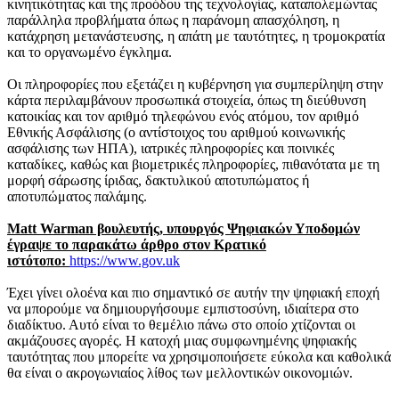
κινητικότητας και της προόδου της τεχνολογίας, καταπολεμώντας
παράλληλα προβλήματα όπως η παράνομη απασχόληση, η
κατάχρηση μετανάστευσης, η απάτη με ταυτότητες, η τρομοκρατία
και το οργανωμένο έγκλημα.
Οι πληροφορίες που εξετάζει η κυβέρνηση για συμπερίληψη στην
κάρτα περιλαμβάνουν προσωπικά στοιχεία, όπως τη διεύθυνση
κατοικίας και τον αριθμό τηλεφώνου ενός ατόμου, τον αριθμό
Εθνικής Ασφάλισης (ο αντίστοιχος του αριθμού κοινωνικής
ασφάλισης των ΗΠΑ), ιατρικές πληροφορίες και ποινικές
καταδίκες, καθώς και βιομετρικές πληροφορίες, πιθανότατα με τη
μορφή σάρωσης ίριδας, δακτυλικού αποτυπώματος ή
αποτυπώματος παλάμης.
Matt Warman βουλευτής, υπουργός Ψηφιακών Υποδομών
έγραψε το παρακάτω άρθρο στον Κρατικό
ιστότοπο:
https://www.gov.uk
Έχει γίνει ολοένα και πιο σημαντικό σε αυτήν την ψηφιακή εποχή
να μπορούμε να δημιουργήσουμε εμπιστοσύνη, ιδιαίτερα στο
διαδίκτυο. Αυτό είναι το θεμέλιο πάνω στο οποίο χτίζονται οι
ακμάζουσες αγορές. Η κατοχή μιας συμφωνημένης ψηφιακής
ταυτότητας που μπορείτε να χρησιμοποιήσετε εύκολα και καθολικά
θα είναι ο ακρογωνιαίος λίθος των μελλοντικών οικονομιών.