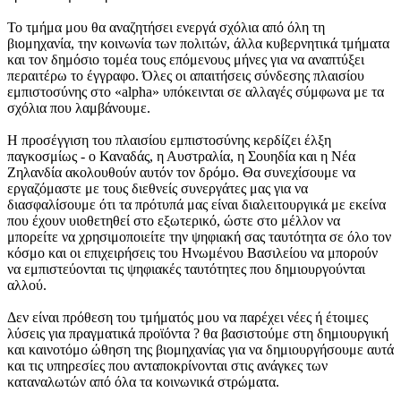
Το τμήμα μου θα αναζητήσει ενεργά σχόλια από όλη τη
βιομηχανία, την κοινωνία των πολιτών, άλλα κυβερνητικά τμήματα
και τον δημόσιο τομέα τους επόμενους μήνες για να αναπτύξει
περαιτέρω το έγγραφο. Όλες οι απαιτήσεις σύνδεσης πλαισίου
εμπιστοσύνης στο «alpha» υπόκεινται σε αλλαγές σύμφωνα με τα
σχόλια που λαμβάνουμε.
Η προσέγγιση του πλαισίου εμπιστοσύνης κερδίζει έλξη
παγκοσμίως - ο Καναδάς, η Αυστραλία, η Σουηδία και η Νέα
Ζηλανδία ακολουθούν αυτόν τον δρόμο. Θα συνεχίσουμε να
εργαζόμαστε με τους διεθνείς συνεργάτες μας για να
διασφαλίσουμε ότι τα πρότυπά μας είναι διαλειτουργικά με εκείνα
που έχουν υιοθετηθεί στο εξωτερικό, ώστε στο μέλλον να
μπορείτε να χρησιμοποιείτε την ψηφιακή σας ταυτότητα σε όλο τον
κόσμο και οι επιχειρήσεις του Ηνωμένου Βασιλείου να μπορούν
να εμπιστεύονται τις ψηφιακές ταυτότητες που δημιουργούνται
αλλού.
Δεν είναι πρόθεση του τμήματός μου να παρέχει νέες ή έτοιμες
λύσεις για πραγματικά προϊόντα ? θα βασιστούμε στη δημιουργική
και καινοτόμο ώθηση της βιομηχανίας για να δημιουργήσουμε αυτά
και τις υπηρεσίες που ανταποκρίνονται στις ανάγκες των
καταναλωτών από όλα τα κοινωνικά στρώματα.