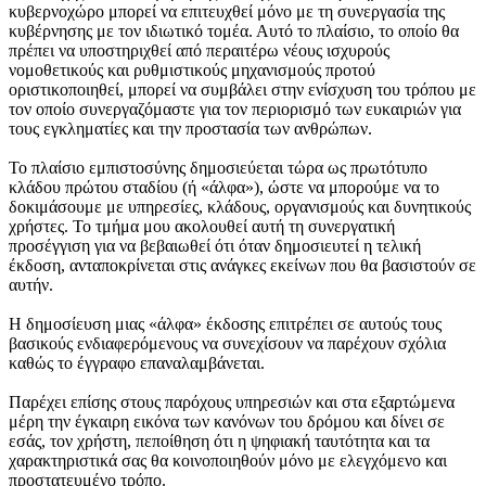
κυβερνοχώρο μπορεί να επιτευχθεί μόνο με τη συνεργασία της
κυβέρνησης με τον ιδιωτικό τομέα. Αυτό το πλαίσιο, το οποίο θα
πρέπει να υποστηριχθεί από περαιτέρω νέους ισχυρούς
νομοθετικούς και ρυθμιστικούς μηχανισμούς προτού
οριστικοποιηθεί, μπορεί να συμβάλει στην ενίσχυση του τρόπου με
τον οποίο συνεργαζόμαστε για τον περιορισμό των ευκαιριών για
τους εγκληματίες και την προστασία των ανθρώπων.
Το πλαίσιο εμπιστοσύνης δημοσιεύεται τώρα ως πρωτότυπο
κλάδου πρώτου σταδίου (ή «άλφα»), ώστε να μπορούμε να το
δοκιμάσουμε με υπηρεσίες, κλάδους, οργανισμούς και δυνητικούς
χρήστες. Το τμήμα μου ακολουθεί αυτή τη συνεργατική
προσέγγιση για να βεβαιωθεί ότι όταν δημοσιευτεί η τελική
έκδοση, ανταποκρίνεται στις ανάγκες εκείνων που θα βασιστούν σε
αυτήν.
Η δημοσίευση μιας «άλφα» έκδοσης επιτρέπει σε αυτούς τους
βασικούς ενδιαφερόμενους να συνεχίσουν να παρέχουν σχόλια
καθώς το έγγραφο επαναλαμβάνεται.
Παρέχει επίσης στους παρόχους υπηρεσιών και στα εξαρτώμενα
μέρη την έγκαιρη εικόνα των κανόνων του δρόμου και δίνει σε
εσάς, τον χρήστη, πεποίθηση ότι η ψηφιακή ταυτότητα και τα
χαρακτηριστικά σας θα κοινοποιηθούν μόνο με ελεγχόμενο και
προστατευμένο τρόπο.