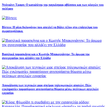
Ντόναλντ Τραμπ: Ο καταλύτης της παγκόσμιας αβύσσου και των φλογών του
πολέμου
Βίντεο: Η μίγα δολοφόνος που απειλεί να βάλει τέλος στο επάγγελμα του
σωματοφύλακα.
Βασιλικά παρασκήνια και ο Κωστής Μπακογιάννης: Το άρωμα της
συνεργασίας που αλλάζει την Ελλάδα
Αποκάλυψη των τεχνικών μιας σπείρας τηλεφωνικών απατών: Πώς
εγκληματίες παρασύρουν ανυποψίαστα θύματα μέσω ψεύτικων αγγελιών
εργασίας