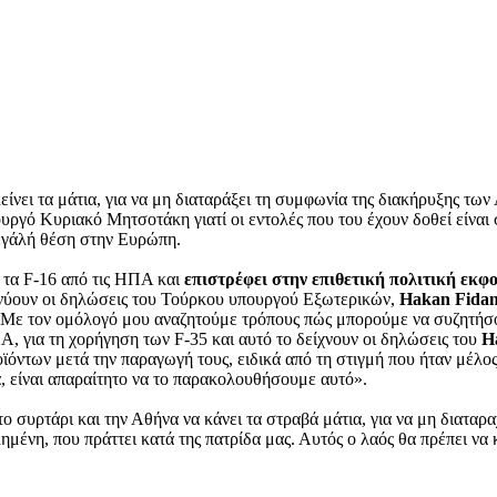
λείνει τα μάτια, για να μη διαταράξει τη συμφωνία της διακήρυξης τω
πουργό Κυριακό Μητσοτάκη γιατί οι εντολές που του έχουν δοθεί είν
 μεγάλή θέση στην Ευρώπη.
 τα F-16 από τις ΗΠΑ και
επιστρέφει στην επιθετική πολιτική εκφ
κνύουν οι δηλώσεις του Τούρκου υπουργού Εξωτερικών,
Hakan Fida
. Με τον ομόλογό μου αναζητούμε τρόπους πώς μπορούμε να συζητήσο
ΠΑ, για τη χορήγηση των F-35 και αυτό το δείχνουν οι δηλώσεις του
H
ϊόντων μετά την παραγωγή τους, ειδικά από τη στιγμή που ήταν μέλ
ά, είναι απαραίτητο να το παρακολουθήσουμε αυτό».
το συρτάρι και την Αθήνα να κάνει τα στραβά μάτια, για να μη διατα
μένη, που πράττει κατά της πατρίδα μας. Αυτός ο λαός θα πρέπει να 