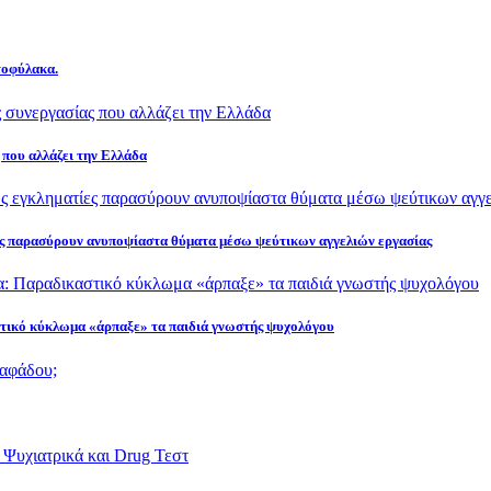
τοφύλακα.
που αλλάζει την Ελλάδα
ς παρασύρουν ανυποψίαστα θύματα μέσω ψεύτικων αγγελιών εργασίας
στικό κύκλωμα «άρπαξε» τα παιδιά γνωστής ψυχολόγου