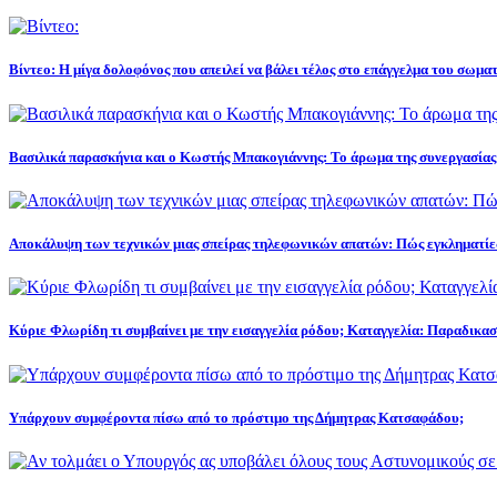
Βίντεο: Η μίγα δολοφόνος που απειλεί να βάλει τέλος στο επάγγελμα του σωμα
Βασιλικά παρασκήνια και ο Κωστής Μπακογιάννης: Το άρωμα της συνεργασίας 
Αποκάλυψη των τεχνικών μιας σπείρας τηλεφωνικών απατών: Πώς εγκληματίε
Κύριε Φλωρίδη τι συμβαίνει με την εισαγγελία ρόδου; Καταγγελία: Παραδικα
Υπάρχουν συμφέροντα πίσω από το πρόστιμο της Δήμητρας Κατσαφάδου;